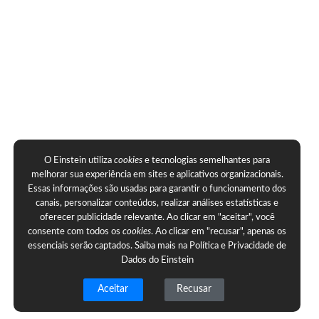
O Einstein utiliza
cookies
e tecnologias semelhantes para
melhorar sua experiência em sites e aplicativos organizacionais.
Essas informações são usadas para garantir o funcionamento dos
canais, personalizar conteúdos, realizar análises estatísticas e
oferecer publicidade relevante. Ao clicar em "aceitar", você
consente com todos os
cookies
. Ao clicar em "recusar", apenas os
essenciais serão captados. Saiba mais na
Política e Privacidade de
Dados do Einstein
Aceitar
Recusar