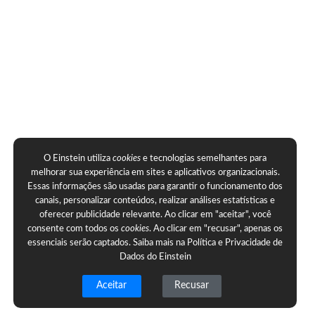
O Einstein utiliza
cookies
e tecnologias semelhantes para
melhorar sua experiência em sites e aplicativos organizacionais.
Essas informações são usadas para garantir o funcionamento dos
canais, personalizar conteúdos, realizar análises estatísticas e
oferecer publicidade relevante. Ao clicar em "aceitar", você
consente com todos os
cookies
. Ao clicar em "recusar", apenas os
essenciais serão captados. Saiba mais na
Política e Privacidade de
Dados do Einstein
Aceitar
Recusar