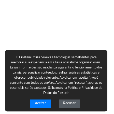
O Einstein utiliza
cookies
e tecnologias semelhantes para
melhorar sua experiência em sites e aplicativos organizacionais.
Essas informações são usadas para garantir o funcionamento dos
canais, personalizar conteúdos, realizar análises estatísticas e
oferecer publicidade relevante. Ao clicar em "aceitar", você
consente com todos os
cookies
. Ao clicar em "recusar", apenas os
essenciais serão captados. Saiba mais na
Política e Privacidade de
Dados do Einstein
Aceitar
Recusar