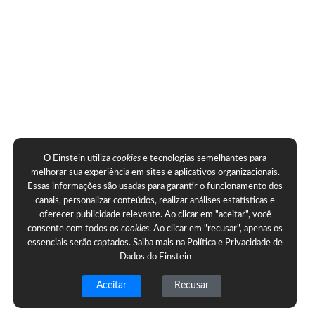
O Einstein utiliza
cookies
e tecnologias semelhantes para
melhorar sua experiência em sites e aplicativos organizacionais.
Essas informações são usadas para garantir o funcionamento dos
canais, personalizar conteúdos, realizar análises estatísticas e
oferecer publicidade relevante. Ao clicar em "aceitar", você
consente com todos os
cookies
. Ao clicar em "recusar", apenas os
essenciais serão captados. Saiba mais na
Política e Privacidade de
Dados do Einstein
Aceitar
Recusar