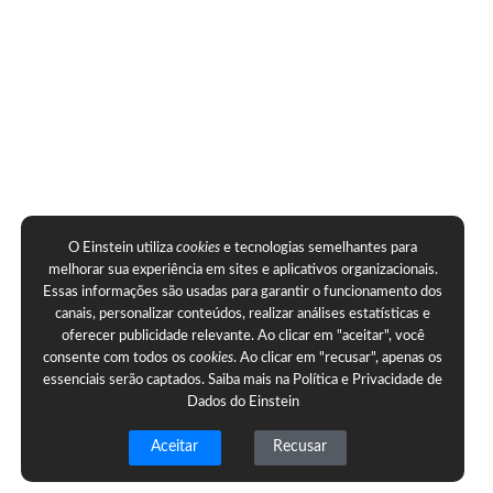
O Einstein utiliza
cookies
e tecnologias semelhantes para
melhorar sua experiência em sites e aplicativos organizacionais.
Essas informações são usadas para garantir o funcionamento dos
canais, personalizar conteúdos, realizar análises estatísticas e
oferecer publicidade relevante. Ao clicar em "aceitar", você
consente com todos os
cookies
. Ao clicar em "recusar", apenas os
essenciais serão captados. Saiba mais na
Política e Privacidade de
Dados do Einstein
Aceitar
Recusar