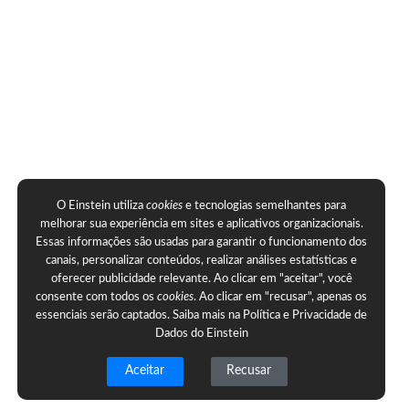
O Einstein utiliza
cookies
e tecnologias semelhantes para
melhorar sua experiência em sites e aplicativos organizacionais.
Essas informações são usadas para garantir o funcionamento dos
canais, personalizar conteúdos, realizar análises estatísticas e
oferecer publicidade relevante. Ao clicar em "aceitar", você
consente com todos os
cookies
. Ao clicar em "recusar", apenas os
essenciais serão captados. Saiba mais na
Política e Privacidade de
Dados do Einstein
Aceitar
Recusar