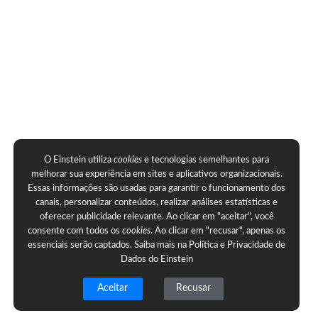
O Einstein utiliza
cookies
e tecnologias semelhantes para
melhorar sua experiência em sites e aplicativos organizacionais.
Essas informações são usadas para garantir o funcionamento dos
canais, personalizar conteúdos, realizar análises estatísticas e
oferecer publicidade relevante. Ao clicar em "aceitar", você
consente com todos os
cookies
. Ao clicar em "recusar", apenas os
essenciais serão captados. Saiba mais na
Política e Privacidade de
Dados do Einstein
Aceitar
Recusar