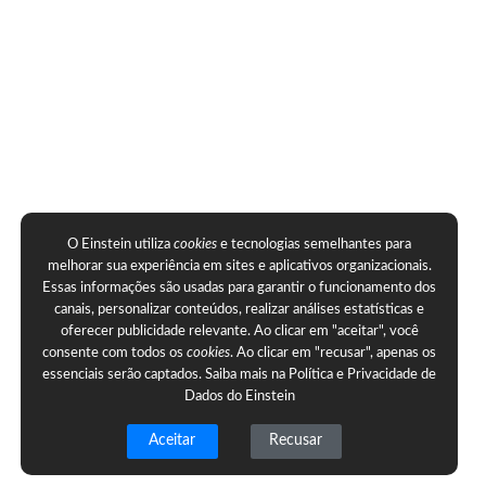
O Einstein utiliza
cookies
e tecnologias semelhantes para
melhorar sua experiência em sites e aplicativos organizacionais.
Essas informações são usadas para garantir o funcionamento dos
canais, personalizar conteúdos, realizar análises estatísticas e
oferecer publicidade relevante. Ao clicar em "aceitar", você
consente com todos os
cookies
. Ao clicar em "recusar", apenas os
essenciais serão captados. Saiba mais na
Política e Privacidade de
Dados do Einstein
Aceitar
Recusar