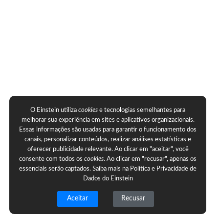
O Einstein utiliza
cookies
e tecnologias semelhantes para
melhorar sua experiência em sites e aplicativos organizacionais.
Essas informações são usadas para garantir o funcionamento dos
canais, personalizar conteúdos, realizar análises estatísticas e
oferecer publicidade relevante. Ao clicar em "aceitar", você
consente com todos os
cookies
. Ao clicar em "recusar", apenas os
essenciais serão captados. Saiba mais na
Política e Privacidade de
Dados do Einstein
Aceitar
Recusar