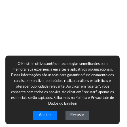
O Einstein utiliza
cookies
e tecnologias semelhantes para
melhorar sua experiência em sites e aplicativos organizacionais.
Essas informações são usadas para garantir o funcionamento dos
canais, personalizar conteúdos, realizar análises estatísticas e
oferecer publicidade relevante. Ao clicar em "aceitar", você
consente com todos os
cookies
. Ao clicar em "recusar", apenas os
essenciais serão captados. Saiba mais na
Política e Privacidade de
Dados do Einstein
Aceitar
Recusar