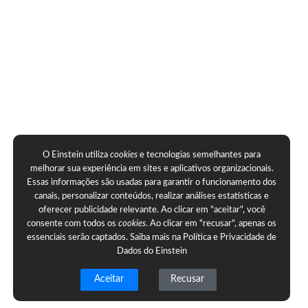
O Einstein utiliza
cookies
e tecnologias semelhantes para
melhorar sua experiência em sites e aplicativos organizacionais.
Essas informações são usadas para garantir o funcionamento dos
canais, personalizar conteúdos, realizar análises estatísticas e
oferecer publicidade relevante. Ao clicar em "aceitar", você
consente com todos os
cookies
. Ao clicar em "recusar", apenas os
essenciais serão captados. Saiba mais na
Política e Privacidade de
Dados do Einstein
Aceitar
Recusar