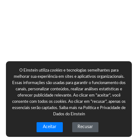
O Einstein utiliza
cookies
e tecnologias semelhantes para
melhorar sua experiência em sites e aplicativos organizacionais.
Essas informações são usadas para garantir o funcionamento dos
canais, personalizar conteúdos, realizar análises estatísticas e
oferecer publicidade relevante. Ao clicar em "aceitar", você
consente com todos os
cookies
. Ao clicar em "recusar", apenas os
essenciais serão captados. Saiba mais na
Política e Privacidade de
Dados do Einstein
Aceitar
Recusar