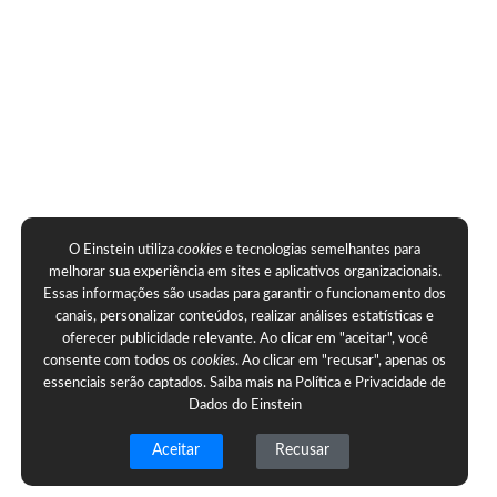
O Einstein utiliza
cookies
e tecnologias semelhantes para
melhorar sua experiência em sites e aplicativos organizacionais.
Essas informações são usadas para garantir o funcionamento dos
canais, personalizar conteúdos, realizar análises estatísticas e
oferecer publicidade relevante. Ao clicar em "aceitar", você
consente com todos os
cookies
. Ao clicar em "recusar", apenas os
essenciais serão captados. Saiba mais na
Política e Privacidade de
Dados do Einstein
Aceitar
Recusar