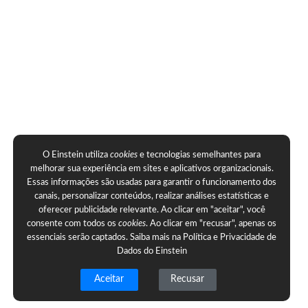
O Einstein utiliza
cookies
e tecnologias semelhantes para
melhorar sua experiência em sites e aplicativos organizacionais.
Essas informações são usadas para garantir o funcionamento dos
canais, personalizar conteúdos, realizar análises estatísticas e
oferecer publicidade relevante. Ao clicar em "aceitar", você
consente com todos os
cookies
. Ao clicar em "recusar", apenas os
essenciais serão captados. Saiba mais na
Política e Privacidade de
Dados do Einstein
Aceitar
Recusar