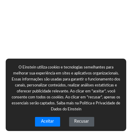
O Einstein utiliza
cookies
e tecnologias semelhantes para
melhorar sua experiência em sites e aplicativos organizacionais.
Essas informações são usadas para garantir o funcionamento dos
canais, personalizar conteúdos, realizar análises estatísticas e
oferecer publicidade relevante. Ao clicar em "aceitar", você
consente com todos os
cookies
. Ao clicar em "recusar", apenas os
essenciais serão captados. Saiba mais na
Política e Privacidade de
Dados do Einstein
Aceitar
Recusar