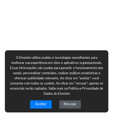
O Einstein utiliza
cookies
e tecnologias semelhantes para
melhorar sua experiência em sites e aplicativos organizacionais.
Essas informações são usadas para garantir o funcionamento dos
canais, personalizar conteúdos, realizar análises estatísticas e
oferecer publicidade relevante. Ao clicar em "aceitar", você
consente com todos os
cookies
. Ao clicar em "recusar", apenas os
essenciais serão captados. Saiba mais na
Política e Privacidade de
Dados do Einstein
Aceitar
Recusar