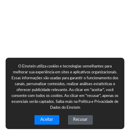
O Einstein utiliza
cookies
e tecnologias semelhantes para
melhorar sua experiência em sites e aplicativos organizacionais.
Essas informações são usadas para garantir o funcionamento dos
canais, personalizar conteúdos, realizar análises estatísticas e
oferecer publicidade relevante. Ao clicar em "aceitar", você
consente com todos os
cookies
. Ao clicar em "recusar", apenas os
essenciais serão captados. Saiba mais na
Política e Privacidade de
Dados do Einstein
Aceitar
Recusar