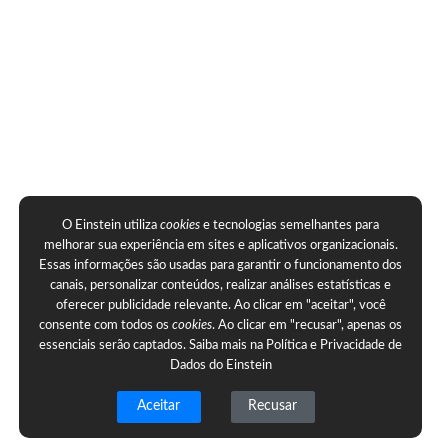
O Einstein utiliza
cookies
e tecnologias semelhantes para
melhorar sua experiência em sites e aplicativos organizacionais.
Essas informações são usadas para garantir o funcionamento dos
canais, personalizar conteúdos, realizar análises estatísticas e
oferecer publicidade relevante. Ao clicar em "aceitar", você
consente com todos os
cookies
. Ao clicar em "recusar", apenas os
essenciais serão captados. Saiba mais na
Política e Privacidade de
Dados do Einstein
Aceitar
Recusar