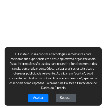
O Einstein utiliza
cookies
e tecnologias semelhantes para
melhorar sua experiência em sites e aplicativos organizacionais.
Essas informações são usadas para garantir o funcionamento dos
canais, personalizar conteúdos, realizar análises estatísticas e
oferecer publicidade relevante. Ao clicar em "aceitar", você
consente com todos os
cookies
. Ao clicar em "recusar", apenas os
essenciais serão captados. Saiba mais na
Política e Privacidade de
Dados do Einstein
Aceitar
Recusar