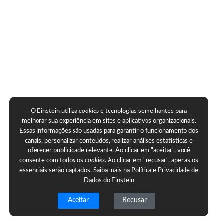
O Einstein utiliza
cookies
e tecnologias semelhantes para
melhorar sua experiência em sites e aplicativos organizacionais.
Essas informações são usadas para garantir o funcionamento dos
canais, personalizar conteúdos, realizar análises estatísticas e
oferecer publicidade relevante. Ao clicar em "aceitar", você
consente com todos os
cookies
. Ao clicar em "recusar", apenas os
essenciais serão captados. Saiba mais na
Política e Privacidade de
Dados do Einstein
Aceitar
Recusar