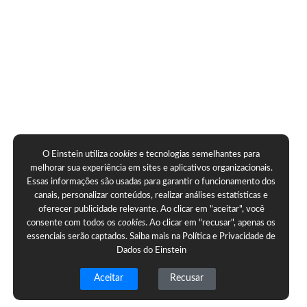
O Einstein utiliza
cookies
e tecnologias semelhantes para
melhorar sua experiência em sites e aplicativos organizacionais.
Essas informações são usadas para garantir o funcionamento dos
canais, personalizar conteúdos, realizar análises estatísticas e
oferecer publicidade relevante. Ao clicar em "aceitar", você
consente com todos os
cookies
. Ao clicar em "recusar", apenas os
essenciais serão captados. Saiba mais na
Política e Privacidade de
Dados do Einstein
Aceitar
Recusar