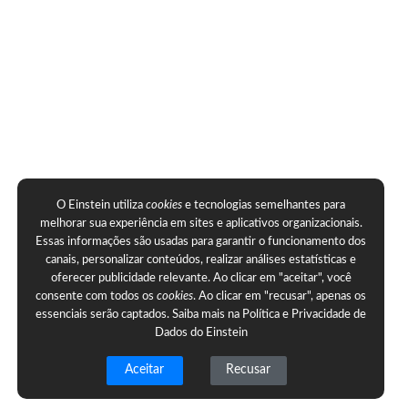
O Einstein utiliza
cookies
e tecnologias semelhantes para
melhorar sua experiência em sites e aplicativos organizacionais.
Essas informações são usadas para garantir o funcionamento dos
canais, personalizar conteúdos, realizar análises estatísticas e
oferecer publicidade relevante. Ao clicar em "aceitar", você
consente com todos os
cookies
. Ao clicar em "recusar", apenas os
essenciais serão captados. Saiba mais na
Política e Privacidade de
Dados do Einstein
Aceitar
Recusar