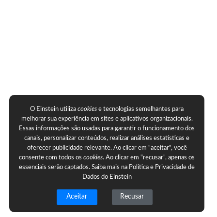
O Einstein utiliza
cookies
e tecnologias semelhantes para
melhorar sua experiência em sites e aplicativos organizacionais.
Essas informações são usadas para garantir o funcionamento dos
canais, personalizar conteúdos, realizar análises estatísticas e
oferecer publicidade relevante. Ao clicar em "aceitar", você
consente com todos os
cookies
. Ao clicar em "recusar", apenas os
essenciais serão captados. Saiba mais na
Política e Privacidade de
Dados do Einstein
Aceitar
Recusar