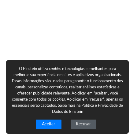
O Einstein utiliza
cookies
e tecnologias semelhantes para
melhorar sua experiência em sites e aplicativos organizacionais.
Essas informações são usadas para garantir o funcionamento dos
canais, personalizar conteúdos, realizar análises estatísticas e
oferecer publicidade relevante. Ao clicar em "aceitar", você
consente com todos os
cookies
. Ao clicar em "recusar", apenas os
essenciais serão captados. Saiba mais na
Política e Privacidade de
Dados do Einstein
Aceitar
Recusar