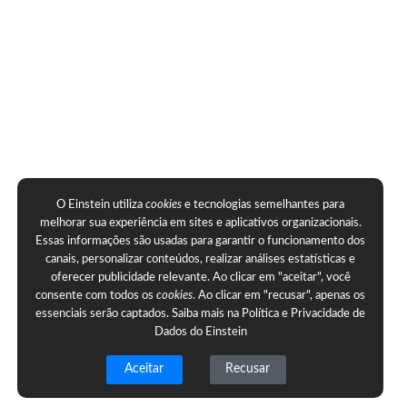
O Einstein utiliza
cookies
e tecnologias semelhantes para
melhorar sua experiência em sites e aplicativos organizacionais.
Essas informações são usadas para garantir o funcionamento dos
canais, personalizar conteúdos, realizar análises estatísticas e
oferecer publicidade relevante. Ao clicar em "aceitar", você
consente com todos os
cookies
. Ao clicar em "recusar", apenas os
essenciais serão captados. Saiba mais na
Política e Privacidade de
Dados do Einstein
Aceitar
Recusar