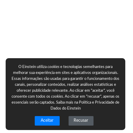
O Einstein utiliza
cookies
e tecnologias semelhantes para
melhorar sua experiência em sites e aplicativos organizacionais.
Essas informações são usadas para garantir o funcionamento dos
canais, personalizar conteúdos, realizar análises estatísticas e
oferecer publicidade relevante. Ao clicar em "aceitar", você
consente com todos os
cookies
. Ao clicar em "recusar", apenas os
essenciais serão captados. Saiba mais na
Política e Privacidade de
Dados do Einstein
Aceitar
Recusar