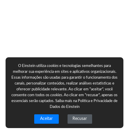
O Einstein utiliza
cookies
e tecnologias semelhantes para
melhorar sua experiência em sites e aplicativos organizacionais.
Essas informações são usadas para garantir o funcionamento dos
canais, personalizar conteúdos, realizar análises estatísticas e
oferecer publicidade relevante. Ao clicar em "aceitar", você
consente com todos os
cookies
. Ao clicar em "recusar", apenas os
essenciais serão captados. Saiba mais na
Política e Privacidade de
Dados do Einstein
Aceitar
Recusar