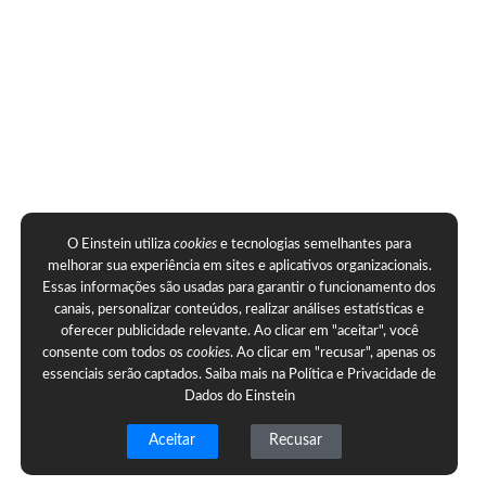
O Einstein utiliza
cookies
e tecnologias semelhantes para
melhorar sua experiência em sites e aplicativos organizacionais.
Essas informações são usadas para garantir o funcionamento dos
canais, personalizar conteúdos, realizar análises estatísticas e
oferecer publicidade relevante. Ao clicar em "aceitar", você
consente com todos os
cookies
. Ao clicar em "recusar", apenas os
essenciais serão captados. Saiba mais na
Política e Privacidade de
Dados do Einstein
Aceitar
Recusar