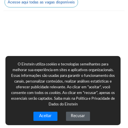
Acesse aqui todas as vagas disponíveis
O Einstein utiliza
cookies
e tecnologias semelhantes para
melhorar sua experiência em sites e aplicativos organizacionais.
Essas informações são usadas para garantir o funcionamento dos
canais, personalizar conteúdos, realizar análises estatísticas e
oferecer publicidade relevante. Ao clicar em "aceitar", você
consente com todos os
cookies
. Ao clicar em "recusar", apenas os
essenciais serão captados. Saiba mais na
Política e Privacidade de
Dados do Einstein
Aceitar
Recusar