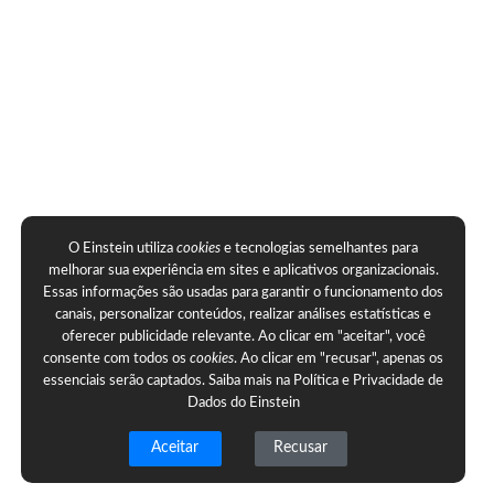
O Einstein utiliza
cookies
e tecnologias semelhantes para
melhorar sua experiência em sites e aplicativos organizacionais.
Essas informações são usadas para garantir o funcionamento dos
canais, personalizar conteúdos, realizar análises estatísticas e
oferecer publicidade relevante. Ao clicar em "aceitar", você
consente com todos os
cookies
. Ao clicar em "recusar", apenas os
essenciais serão captados. Saiba mais na
Política e Privacidade de
Dados do Einstein
Aceitar
Recusar