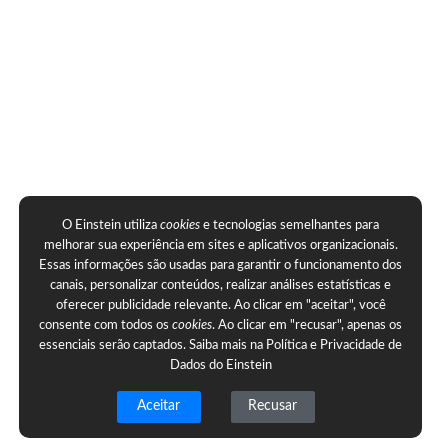
O Einstein utiliza
cookies
e tecnologias semelhantes para
melhorar sua experiência em sites e aplicativos organizacionais.
Essas informações são usadas para garantir o funcionamento dos
canais, personalizar conteúdos, realizar análises estatísticas e
oferecer publicidade relevante. Ao clicar em "aceitar", você
consente com todos os
cookies
. Ao clicar em "recusar", apenas os
essenciais serão captados. Saiba mais na
Política e Privacidade de
Dados do Einstein
Aceitar
Recusar