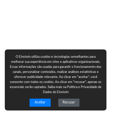
O Einstein utiliza
cookies
e tecnologias semelhantes para
melhorar sua experiência em sites e aplicativos organizacionais.
Essas informações são usadas para garantir o funcionamento dos
canais, personalizar conteúdos, realizar análises estatísticas e
oferecer publicidade relevante. Ao clicar em "aceitar", você
consente com todos os
cookies
. Ao clicar em "recusar", apenas os
essenciais serão captados. Saiba mais na
Política e Privacidade de
Dados do Einstein
Aceitar
Recusar