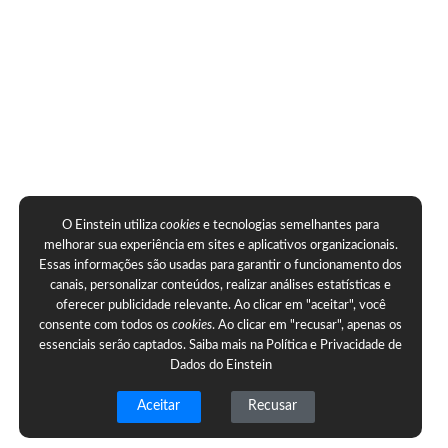
O Einstein utiliza
cookies
e tecnologias semelhantes para
melhorar sua experiência em sites e aplicativos organizacionais.
Essas informações são usadas para garantir o funcionamento dos
canais, personalizar conteúdos, realizar análises estatísticas e
oferecer publicidade relevante. Ao clicar em "aceitar", você
consente com todos os
cookies
. Ao clicar em "recusar", apenas os
essenciais serão captados. Saiba mais na
Política e Privacidade de
Dados do Einstein
Aceitar
Recusar