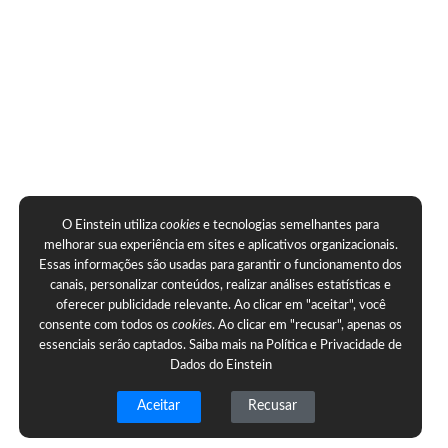
O Einstein utiliza
cookies
e tecnologias semelhantes para
melhorar sua experiência em sites e aplicativos organizacionais.
Essas informações são usadas para garantir o funcionamento dos
canais, personalizar conteúdos, realizar análises estatísticas e
oferecer publicidade relevante. Ao clicar em "aceitar", você
consente com todos os
cookies
. Ao clicar em "recusar", apenas os
essenciais serão captados. Saiba mais na
Política e Privacidade de
Dados do Einstein
Aceitar
Recusar