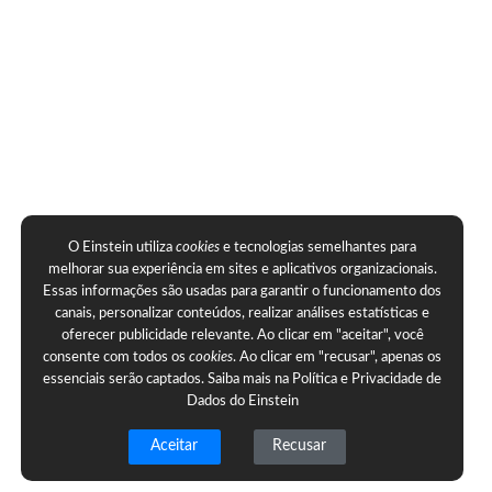
O Einstein utiliza
cookies
e tecnologias semelhantes para
melhorar sua experiência em sites e aplicativos organizacionais.
Essas informações são usadas para garantir o funcionamento dos
canais, personalizar conteúdos, realizar análises estatísticas e
oferecer publicidade relevante. Ao clicar em "aceitar", você
consente com todos os
cookies
. Ao clicar em "recusar", apenas os
essenciais serão captados. Saiba mais na
Política e Privacidade de
Dados do Einstein
Aceitar
Recusar