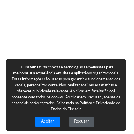
O Einstein utiliza
cookies
e tecnologias semelhantes para
melhorar sua experiência em sites e aplicativos organizacionais.
Essas informações são usadas para garantir o funcionamento dos
canais, personalizar conteúdos, realizar análises estatísticas e
oferecer publicidade relevante. Ao clicar em "aceitar", você
consente com todos os
cookies
. Ao clicar em "recusar", apenas os
essenciais serão captados. Saiba mais na
Política e Privacidade de
Dados do Einstein
Aceitar
Recusar