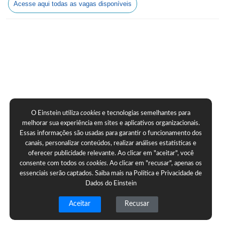
Acesse aqui todas as vagas disponíveis
O Einstein utiliza
cookies
e tecnologias semelhantes para
melhorar sua experiência em sites e aplicativos organizacionais.
Essas informações são usadas para garantir o funcionamento dos
canais, personalizar conteúdos, realizar análises estatísticas e
oferecer publicidade relevante. Ao clicar em "aceitar", você
consente com todos os
cookies
. Ao clicar em "recusar", apenas os
essenciais serão captados. Saiba mais na
Política e Privacidade de
Dados do Einstein
Aceitar
Recusar