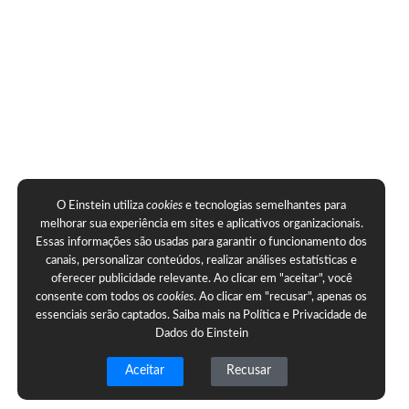
O Einstein utiliza
cookies
e tecnologias semelhantes para
melhorar sua experiência em sites e aplicativos organizacionais.
Essas informações são usadas para garantir o funcionamento dos
canais, personalizar conteúdos, realizar análises estatísticas e
oferecer publicidade relevante. Ao clicar em "aceitar", você
consente com todos os
cookies
. Ao clicar em "recusar", apenas os
essenciais serão captados. Saiba mais na
Política e Privacidade de
Dados do Einstein
Aceitar
Recusar