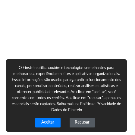
O Einstein utiliza
cookies
e tecnologias semelhantes para
melhorar sua experiência em sites e aplicativos organizacionais.
Essas informações são usadas para garantir o funcionamento dos
canais, personalizar conteúdos, realizar análises estatísticas e
oferecer publicidade relevante. Ao clicar em "aceitar", você
consente com todos os
cookies
. Ao clicar em "recusar", apenas os
essenciais serão captados. Saiba mais na
Política e Privacidade de
Dados do Einstein
Aceitar
Recusar