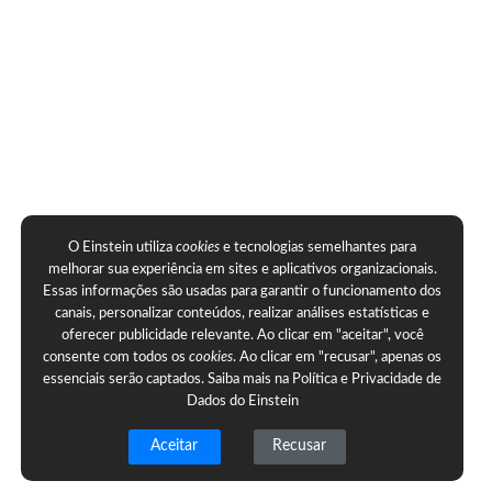
O Einstein utiliza
cookies
e tecnologias semelhantes para
melhorar sua experiência em sites e aplicativos organizacionais.
Essas informações são usadas para garantir o funcionamento dos
canais, personalizar conteúdos, realizar análises estatísticas e
oferecer publicidade relevante. Ao clicar em "aceitar", você
consente com todos os
cookies
. Ao clicar em "recusar", apenas os
essenciais serão captados. Saiba mais na
Política e Privacidade de
Dados do Einstein
Aceitar
Recusar