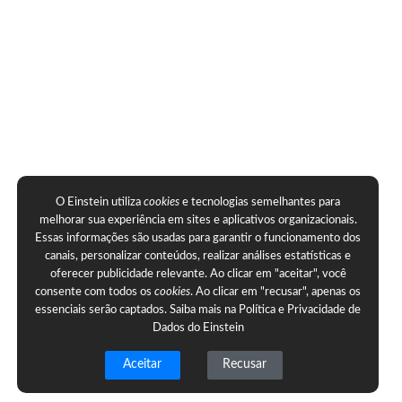
O Einstein utiliza
cookies
e tecnologias semelhantes para
melhorar sua experiência em sites e aplicativos organizacionais.
Essas informações são usadas para garantir o funcionamento dos
canais, personalizar conteúdos, realizar análises estatísticas e
oferecer publicidade relevante. Ao clicar em "aceitar", você
consente com todos os
cookies
. Ao clicar em "recusar", apenas os
essenciais serão captados. Saiba mais na
Política e Privacidade de
Dados do Einstein
Aceitar
Recusar