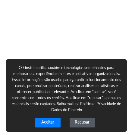
O Einstein utiliza
cookies
e tecnologias semelhantes para
melhorar sua experiência em sites e aplicativos organizacionais.
Essas informações são usadas para garantir o funcionamento dos
canais, personalizar conteúdos, realizar análises estatísticas e
oferecer publicidade relevante. Ao clicar em "aceitar", você
consente com todos os
cookies
. Ao clicar em "recusar", apenas os
essenciais serão captados. Saiba mais na
Política e Privacidade de
Dados do Einstein
Aceitar
Recusar