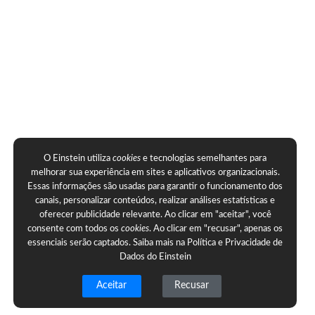
O Einstein utiliza
cookies
e tecnologias semelhantes para
melhorar sua experiência em sites e aplicativos organizacionais.
Essas informações são usadas para garantir o funcionamento dos
canais, personalizar conteúdos, realizar análises estatísticas e
oferecer publicidade relevante. Ao clicar em "aceitar", você
consente com todos os
cookies
. Ao clicar em "recusar", apenas os
essenciais serão captados. Saiba mais na
Política e Privacidade de
Dados do Einstein
Aceitar
Recusar