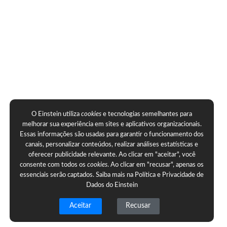
O Einstein utiliza
cookies
e tecnologias semelhantes para
melhorar sua experiência em sites e aplicativos organizacionais.
Essas informações são usadas para garantir o funcionamento dos
canais, personalizar conteúdos, realizar análises estatísticas e
oferecer publicidade relevante. Ao clicar em "aceitar", você
consente com todos os
cookies
. Ao clicar em "recusar", apenas os
essenciais serão captados. Saiba mais na
Política e Privacidade de
Dados do Einstein
Aceitar
Recusar