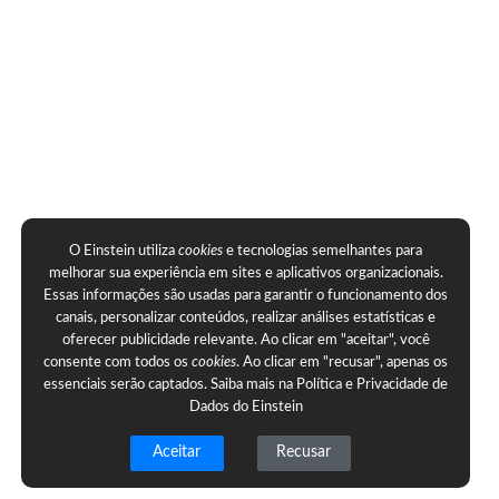
O Einstein utiliza
cookies
e tecnologias semelhantes para
melhorar sua experiência em sites e aplicativos organizacionais.
Essas informações são usadas para garantir o funcionamento dos
canais, personalizar conteúdos, realizar análises estatísticas e
oferecer publicidade relevante. Ao clicar em "aceitar", você
consente com todos os
cookies
. Ao clicar em "recusar", apenas os
essenciais serão captados. Saiba mais na
Política e Privacidade de
Dados do Einstein
Aceitar
Recusar