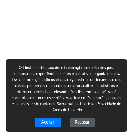
O Einstein utiliza
cookies
e tecnologias semelhantes para
melhorar sua experiência em sites e aplicativos organizacionais.
Essas informações são usadas para garantir o funcionamento dos
canais, personalizar conteúdos, realizar análises estatísticas e
oferecer publicidade relevante. Ao clicar em "aceitar", você
consente com todos os
cookies
. Ao clicar em "recusar", apenas os
essenciais serão captados. Saiba mais na
Política e Privacidade de
Dados do Einstein
Aceitar
Recusar