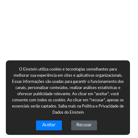
O Einstein utiliza
cookies
e tecnologias semelhantes para
melhorar sua experiência em sites e aplicativos organizacionais.
Essas informações são usadas para garantir o funcionamento dos
canais, personalizar conteúdos, realizar análises estatísticas e
oferecer publicidade relevante. Ao clicar em "aceitar", você
consente com todos os
cookies
. Ao clicar em "recusar", apenas os
essenciais serão captados. Saiba mais na
Política e Privacidade de
Dados do Einstein
Aceitar
Recusar