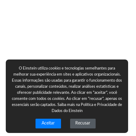
O Einstein utiliza
cookies
e tecnologias semelhantes para
melhorar sua experiência em sites e aplicativos organizacionais.
Essas informações são usadas para garantir o funcionamento dos
canais, personalizar conteúdos, realizar análises estatísticas e
oferecer publicidade relevante. Ao clicar em "aceitar", você
consente com todos os
cookies
. Ao clicar em "recusar", apenas os
essenciais serão captados. Saiba mais na
Política e Privacidade de
Dados do Einstein
Aceitar
Recusar