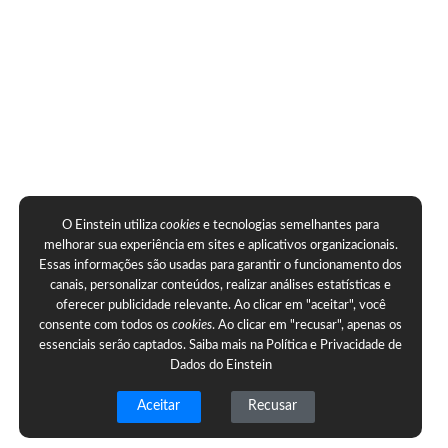
O Einstein utiliza
cookies
e tecnologias semelhantes para
melhorar sua experiência em sites e aplicativos organizacionais.
Essas informações são usadas para garantir o funcionamento dos
canais, personalizar conteúdos, realizar análises estatísticas e
oferecer publicidade relevante. Ao clicar em "aceitar", você
consente com todos os
cookies
. Ao clicar em "recusar", apenas os
essenciais serão captados. Saiba mais na
Política e Privacidade de
Dados do Einstein
Aceitar
Recusar