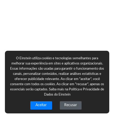
O Einstein utiliza
cookies
e tecnologias semelhantes para
melhorar sua experiência em sites e aplicativos organizacionais.
Essas informações são usadas para garantir o funcionamento dos
canais, personalizar conteúdos, realizar análises estatísticas e
oferecer publicidade relevante. Ao clicar em "aceitar", você
consente com todos os
cookies
. Ao clicar em "recusar", apenas os
essenciais serão captados. Saiba mais na
Política e Privacidade de
Dados do Einstein
Aceitar
Recusar